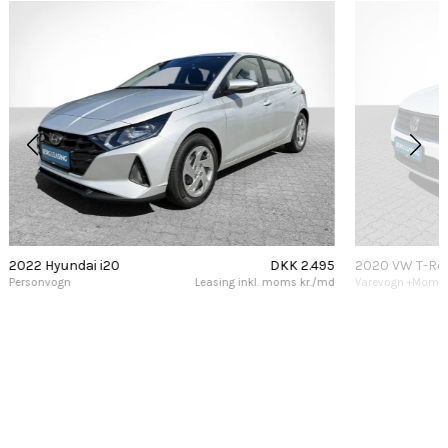
2022 Hyundai i20
DKK 2.495
2020 VW T-Ro
Personvogn
Leasing inkl. moms kr./md
Varevogn +Moms