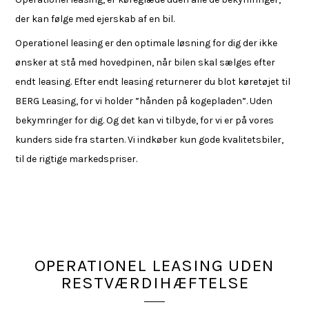
der kan følge med ejerskab af en bil.
Operationel leasing er den optimale løsning for dig der ikke
ønsker at stå med hovedpinen, når bilen skal sælges efter
endt leasing. Efter endt leasing returnerer du blot køretøjet til
BERG Leasing, for vi holder ”hånden på kogepladen”. Uden
bekymringer for dig. Og det kan vi tilbyde, for vi er på vores
kunders side fra starten. Vi indkøber kun gode kvalitetsbiler,
til de rigtige markedspriser.
OPERATIONEL LEASING UDEN
RESTVÆRDIHÆFTELSE