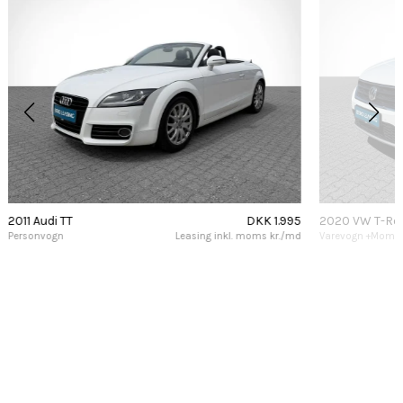
2011 Audi TT
DKK 1.995
2020 VW T-Ro
Personvogn
Leasing inkl. moms kr./md
Varevogn +Moms