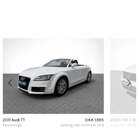
2011 Audi TT
DKK 1.995
2020 VW T-Ro
Personvogn
Leasing inkl. moms kr./md
Varevogn +Moms