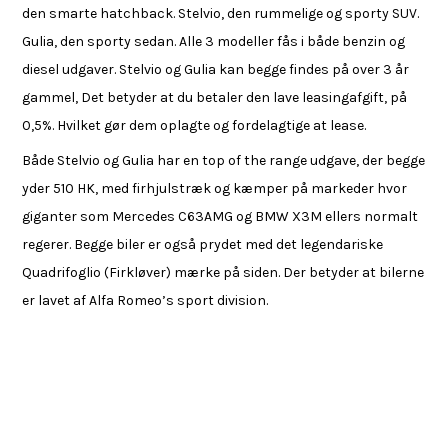
den smarte hatchback. Stelvio, den rummelige og sporty SUV.
Gulia, den sporty sedan. Alle 3 modeller fås i både benzin og
diesel udgaver. Stelvio og Gulia kan begge findes på over 3 år
gammel, Det betyder at du betaler den lave leasingafgift, på
0,5%. Hvilket gør dem oplagte og fordelagtige at lease.
Både Stelvio og Gulia har en top of the range udgave, der begge
yder 510 HK, med firhjulstræk og kæmper på markeder hvor
giganter som Mercedes C63AMG og BMW X3M ellers normalt
regerer. Begge biler er også prydet med det legendariske
Quadrifoglio (Firkløver) mærke på siden. Der betyder at bilerne
er lavet af Alfa Romeo’s sport division.