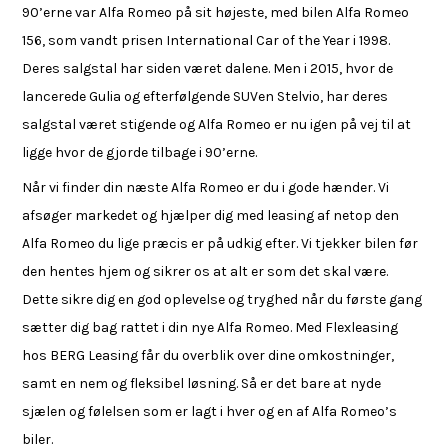
90’erne var Alfa Romeo på sit højeste, med bilen Alfa Romeo
156, som vandt prisen International Car of the Year i 1998.
Deres salgstal har siden været dalene. Men i 2015, hvor de
lancerede Gulia og efterfølgende SUVen Stelvio, har deres
salgstal været stigende og Alfa Romeo er nu igen på vej til at
ligge hvor de gjorde tilbage i 90’erne.
Når vi finder din næste Alfa Romeo er du i gode hænder. Vi
afsøger markedet og hjælper dig med leasing af netop den
Alfa Romeo du lige præcis er på udkig efter. Vi tjekker bilen før
den hentes hjem og sikrer os at alt er som det skal være.
Dette sikre dig en god oplevelse og tryghed når du første gang
sætter dig bag rattet i din nye Alfa Romeo. Med Flexleasing
hos BERG Leasing får du overblik over dine omkostninger,
samt en nem og fleksibel løsning. Så er det bare at nyde
sjælen og følelsen som er lagt i hver og en af Alfa Romeo’s
biler.