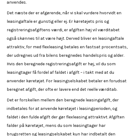
anvendes.
Det næste der er afgørende, når vi skal vurdere hvorvidt en
leasingaftale er gunstig eller ej. Er køretøjets pris og
registreringsafgiftens værdi, er afgiften høj vil værditabet
også skønnes til at være højt. Derved bliver en leasingaftale
attraktiv, for med flexleasing betales en fastsat procentsats,
der udregnes ud fra bilens beregnedes handelspris og alder.
Hvis den beregnede registreringsafgift er høj, vil du som
leasingtager få fordel af faldet i afgift – i takt med at du
anvender køretøjet. For leasingselskabet betaler en forudsat
beregnet afgift, der ofte er lavere end det reelle værditab.
Det er forskellen mellem den beregnede leasingafgift, der
indbetales for at anvende køretøjet i leasingperioden, og
faldet i den fulde afgift der gør flexleasing attraktivt. Afgiften
falder på køretøjet, mens du som leasingtager har
brugsretten og leasingselskabet kun har indbetalt den