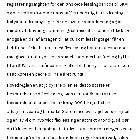
registreringsafgiften for den ønskede leasingperiode til SKAT
og derved kan køretøjet anskaffes uden afgift. Flexleasing
betyder at leasingtager får en lavere kapitalbinding og en
mindre afskrivning sammenlignet med et traditionelt køb. Det
er også en del af årsagen til, at du som leasingtager får en
hidtil uset fleksibilitet – med flexleasing har du for eksempel
mulighed for at nyde en cabriolet i sommerhalvåret og bytte
til en SUV i vintermånederne – eller blot udnytte besparelsen
til at køre i en bedre bil hele året rundt.
Hovedreglen er, at jo dyrere bilen er, desto større er
besparelsen ved flexleasing. Men der opnås attraktive
besparelser allerede fra omkring 300 t. kr., alt efter
udstyrsniveau og bilmodel. Går du med overvejelser om ny bil,
og er i tvivl om hvorvidt flexleasing er attraktiv for dig, så bør
du få lavet en beregning af aftales totale omkostninger. Ved at
fokusere på aftalens totale omkostninger kan du vælge den