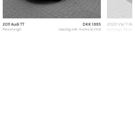
2011 Audi TT
DKK 1.995
2020 VW T-Ro
Personvogn
Leasing inkl. moms kr./md
Varevogn +Moms