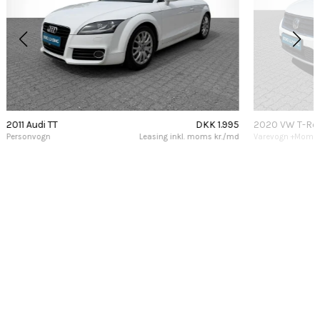
2011 Audi TT
DKK 1.995
2020 VW T-Ro
Personvogn
Leasing inkl. moms kr./md
Varevogn +Moms