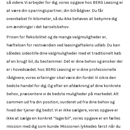
så videre. Vi arbejder for dig, vores opgave hos BERG Leasing er
at være din sparringspartner, din bilrådgiver. Du får
ovenikøbet fri kilometer, så du ikke behøves at bekymre dig
om ændringer i det kørselsbehov.
Prisen for fleksibilitet og de mange valgmuligheder er,
hæftelsen for restværdien ved leasingaftalens udløb. Du kan
således sidestille dine valgmuligheder med et traditionelt køb
af en brugt bil, du bestemmer. Det er dine behov og ønsker der
er i hovedsædet. hos BERG Leasing er vi dine professionelle
rådgivere, vores erfaringer skal være din fordel. Vi sikre den
bedste handel for dig. Og efter en afdækning af dine konkrete
behov, præsentere vi de bedste muligheder på markedet. Alt
sammen ud fra din position, vurderet ud fra dine behov og
hvad der tjener dig bedst. Vi er ikke sælgere, vores opgave er
ikke at sælge en konkret “lagerbil”, vores opgave er en fælles
mission med dig som kunde. Missionen lykkedes først når du