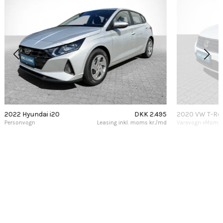
2022 Hyundai i20
DKK 2.495
2020 VW T-Ro
Personvogn
Leasing inkl. moms kr./md
Varevogn +Moms